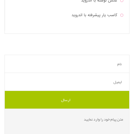
عکس نوشته با اندروید
کاسب یار پیشرفته با اندروید
کارت بانک همراه با اندروید
آیین نامه 1398
سورس کد آزمون آیین نامه رانندگی
سورس کد برنامه شمارنده معکوس برای اندروید
سورس کد اپلیکیشن اندروید آزمون اصلی و فنی آیین نامه
رانندگی
بازی جای جعبه کجاست با یونیتی unity