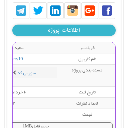
اطلاعات پروژه
فریلنسر
سعید نادری
نام کاربری
snadery19
دسته بندی پروژه
سورس کد
نرم افز
تاریخ ثبت
۱۰ خرداد ۱۳۹۵
تعداد نظرات
۲
قیمت
حجم فایل1MB