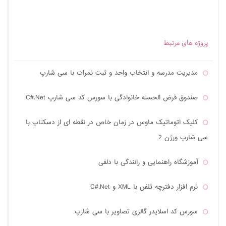
سورس کد اندروید آهنگ های زنگ گیتار
سورس کد نرم افزار مدیریت سالن زیبایی به زبان C#.NET
پروژه های مرتبط
پروژه ی مدیریت کتابخانه به زبان C#.Net
مدیریت مدرسه و انتخاب واحد و ثبت نمرات با سی شارپ
پروژه ی کوله پشتی صفر و یک با ++C
صندوق قرض الحسنه خانوادگی با سورس کد سی شارپ C#.Net
نرم افزار دفترچه تلفن با XML و C#.Net
کلیک اتوماتیک ماوس در زمان خاص در نقطه ای از دسکتاپ با
سی شارپ ورژن 2
وب سایت فروش و عرضه دارو به زبان PHP
آموزشگاه راهنمایی و رانندگی با دلفی
نرم افزار حضور و غیاب دانشجویان با C#.Net 2012
نرم افزار دفترچه تلفن با XML و C#.Net
سورس مدیریت کامپیوتر به زبان C#.Net 2012
سورس کد اسلایدر گالری تصاویر با سی شارپ
سورس کد لایه گذاری روی عکس با C#.Net 2012