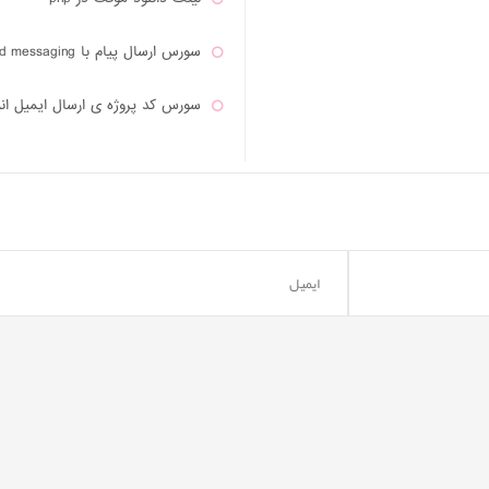
سورس ارسال پیام با firebase cloud messaging در Asp.Net MVC
سورس کد پروژه ی ارسال ایمیل انبوه با 
سورس مگا منوی دیجی کالا
سورس کامل راه اندازی درگاه بانک مل
سورس کامل راه اندازی درگاه بانک مل
سورس کامل راه اندازی درگاه بانک پا
ای تجاری
سورس دیکشنری با Asp.Net Core
سورس کد اسلایدر داینامیک همراه با مدیریت 
ماشین حساب ویندوز 8 با جی کوئری