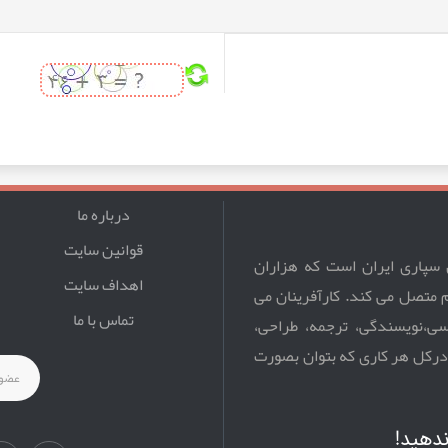
نقشه گوگل JF Google Maps فارسی
CComment Pro
Content Templater pro
بازی تحت وب مار و پله با جاوا 
درباره ما
سورس کامل اتصال به درگاه زرین پال 
قوانین سایت
 سپاری ایران است که هزاران
اهداف سایت
سورس کد اسلایدر دیجی کالا
م متصل می کند. کارآفرینان می
تماس با ما
یسی،نویسندگی، ترجمه، طراحی،
بازی Maze
 درکل هر کاری که بتوان بصورت
بازی Gauntlet Master
سورس کامل راه اندازی درگاه بانک سا
ندهید!