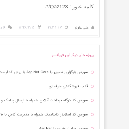
کلمه عبور : Qaz123/*-
علی بهارلو
۲۱:۴۹:۲۷
۱۳۹۶/۲/۱۶
0 دیدگاه
پروژه های دیگر این فریلنسر
سورس بارگزاری تصویر با Asp.Net Core با روش کدفرست
قالب فروشگاهی حرفه ای
سورس کد درگاه پرداخت آنلاین همراه با ارسال پیامک و ایمیل در  Core
سورس کد اسلایدر داینامیک همراه با مدیریت کامل با Asp.Net Mvc Core
سورس سایت خبری با Asp.Net