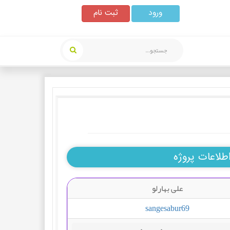
ورود
ثبت نام
طلاعات پروژه
علی بهارلو
sangesabur69