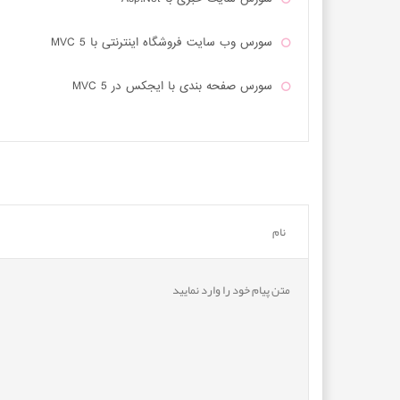
سورس وب سایت فروشگاه اینترنتی با MVC 5
سورس صفحه بندی با ایجکس در MVC 5
سورس کد اسلایدر داینامیک همراه با مدیریت کامل در Asp.Net MVC
قالب حرفه ای فروشگاه الکترونیکی
قالب فارسی شیک و جذاب برای وب سایت های شرکتی
سورس کد ایجاد بارکد QR Code با C#.Net
قالب راستچین و فارسی شیک و جذاب برای وب سایت ه
سورس سامانه نیازمندی های مشاغل و کاریابی با Asp.Net