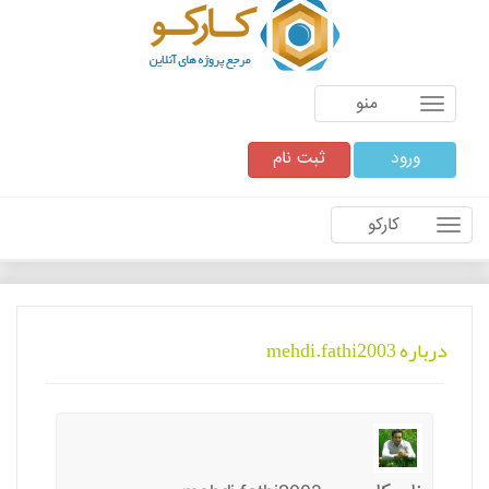
منو
ورود
ثبت نام
کارکو
درباره mehdi.fathi2003