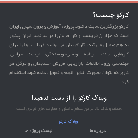
شبیه سازی کنترل VSC چهار سیمه شکل دهنده شبکه
ترانسفورماتور الکترونیک قدرت چند ترمیناله مبتنی بر MMC و
کارکو چیست؟
فرکانس ترکیبی
پیاده سازی کوره قوس الکتریکی(EAF) پیشنهادی در شبکه
کارکو بزرگترین سایت دانلود پروژه ، آموزش و برون سپاری ایران
13باس استاندارد IEEE
بهبود روش کنترل تک سیکلی برای یکسوساز سه فاز چهار سیمه
است که هزاران فریلنسر و کار آفرین را در سرتاسر ایران پهناور
به هم متصل می کند. کارآفرینان می توانند فریلنسرها را برای
مدلسازی و شبیه سازی و کنترل DFIG
میرایی تشدید اکتیو و جبران هارمونیک در ریزشبکه جزیره ای
کارهایی مانند برنامه نویسی،نویسندگی، ترجمه، طراحی،
کاهش ریپل گشتاور در موتور DC بدون جاروبک
برنامه ریزی بار مبتنی بر ولتاژ تطبیقی برای ریزشبکه DC
مهندسی، ورود اطلاعات، بازاریابی، فروش، حسابداری و درکل هر
کاری که بتوان بصورت آنلاین انجام و تحویل داده شود استخدام
Comparative Analysis between PI and Linear-ADRC Control
مدلسازی سیستم های حرارت و توان ترکیبی برای کاربردهای
کرد.
of
ریزشبکه
وبلاگ کارکو را از دست ندهید!
شبیه سازی سیمولینک کنترل فرکانس ریزشبکه با به کارگیری
کنترل گشتاور و شار مستقیم برداری موتور IPMSM با مبدل سه
ژنراتور سنکرون مجازی توسعه یافته
هدف وبلاگ بالا بردن سطح دانش و مهارت های فردی است
سطحی با کلمپ نقطه خنثی
وبلاگ کارکو
شبیه سازی سیمولینک بهبود حاشیه پایداری ریزشبکه جزیره ای با
کنترل بهینه فیلتر اکتیو موازی برای تحقق استاندارد IEEE ...
درباره ما
لیست پروژه ها
جبرانساز پیشفاز متوالی