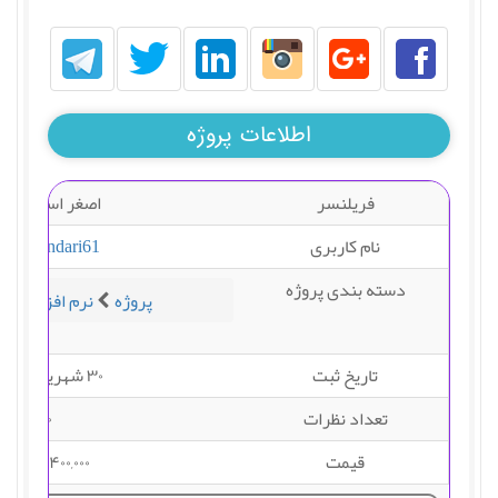
اطلاعات پروژه
فریلنسر
اصغر اسکندری
نام کاربری
a_eskandari61
دسته بندی پروژه
پروژه
نرم افزار
وی
تاریخ ثبت
۳۰ شهریور ۱۳۹۹
تعداد نظرات
۰
قیمت
۴۰۰,۰۰۰ تومان