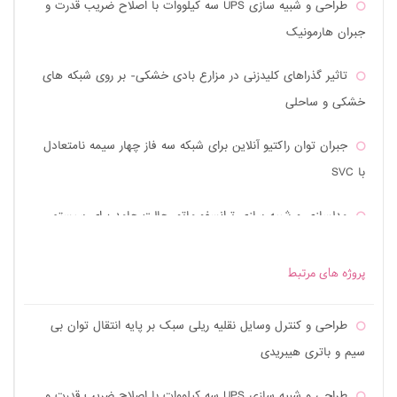
طراحی و شبیه سازی UPS سه کیلووات با اصلاح ضریب قدرت و
جبران هارمونیک
تاثیر گذراهای کلیدزنی در مزارع بادی خشکی- بر روی شبکه های
خشکی و ساحلی
جبران توان راکتیو آنلاین برای شبکه سه فاز چهار سیمه نامتعادل
با SVC
مدلسازی و شبیه سازی ترانسفورماتور حالت جامد برای سیستم
های توزیع
پروژه های مرتبط
طراحی پایدارساز ریزشبکه با کنترل کننده مد لغزشی
طراحی و کنترل وسایل نقلیه ریلی سبک بر پایه انتقال توان بی
طراحی و پیاده سازی سیستم شارژ UPS موثر با PFC یک طبقه
سیم و باتری هیبریدی
توسط مبدل SEPIC
طراحی و شبیه سازی UPS سه کیلووات با اصلاح ضریب قدرت و