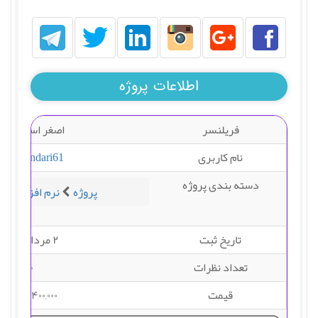
اطلاعات پروژه
فریلنسر
اصغر اسکندری
نام کاربری
a_eskandari61
دسته بندی پروژه
پروژه
نرم افزار
وی
تاریخ ثبت
۲ مرداد ۱۴۰۱
تعداد نظرات
۰
قیمت
۴۰۰,۰۰۰ تومان