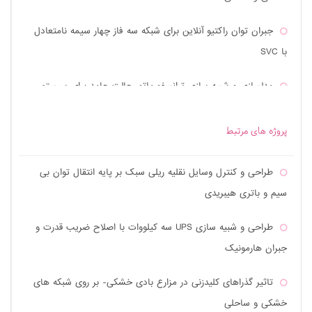
جبران توان راکتیو آنلاین برای شبکه سه فاز چهار سیمه نامتعادل
با SVC
مدلسازی و شبیه سازی ترانسفورماتور حالت جامد برای سیستم
های توزیع
پروژه های مرتبط
طراحی پایدارساز ریزشبکه با کنترل کننده مد لغزشی
طراحی و کنترل وسایل نقلیه ریلی سبک بر پایه انتقال توان بی
طراحی و پیاده سازی سیستم شارژ UPS موثر با PFC یک طبقه
سیم و باتری هیبریدی
توسط مبدل SEPIC
طراحی و شبیه سازی UPS سه کیلووات با اصلاح ضریب قدرت و
به کارگیری محدودکننده جریان خطای ابررسانای مقاومتی برای
جبران هارمونیک
بهبود کیفیت و بازیابی ولتاژ
تاثیر گذراهای کلیدزنی در مزارع بادی خشکی- بر روی شبکه های
طراحی و کاربرد محدودکننده جریان خطای ابررسانا در سیستم
خشکی و ساحلی
HVDC چند ترمیناله